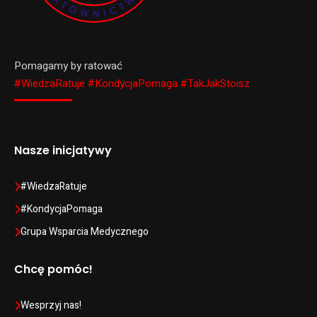
Pomagamy by ratować
#WiedzaRatuje #KondycjaPomaga #TakJakStoisz
Nasze inicjatywy
#WiedzaRatuje
#KondycjaPomaga
Grupa Wsparcia Medycznego
Chcę pomóc!
Wesprzyj nas!