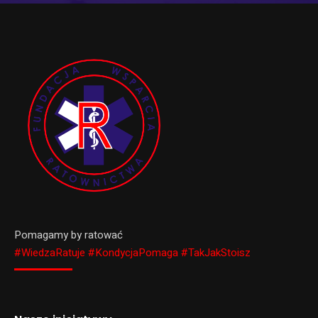
Pomagamy by ratować
#WiedzaRatuje #KondycjaPomaga #TakJakStoisz